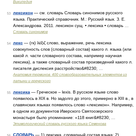
Википедия
лексикон
— см. словарь Словарь синонимов русского
53
языка. Практический справочник. М.: Русский язык. З. Е.
Александрова. 2011. лексикон сущ. • лексика • словарь …
Словарь синонимов
лекс
— (гк) λέξιζ слово, выражение, речь лексика
54
совокупность слов (словарный состав) какого л. языка (или
какой л. части словарного состава, например научная
лексика), а также словарный состав произведений какого л.
писателя дислексия расстройство&#8230; …
Анатомия терминов. 400 словообразовательных элементов из
латыни и греческого
лексика
— Греческое – lexis. В русском языке слово
55
появилось в XIX в. Но задолго до этого, примерно в XIII в., в
славянских языках появилось слово «лексикон». Например,
в одном из документов Иверского Святоозерского
монастыря было упоминание: «118 книг&#8230; …
Этимологический словарь русского языка Семенова
СЛОВАРЬ
— 1) лексика, словарный состав языка; 2)
56