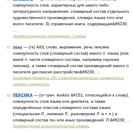
совокупность слов, характерных для какого либо
литературного направления, словарный состав отдельного
художественного произведения, словарь языка того или
иного писателя; 3) справочная книга, содержащая&#8230;
…
Профессиональное образование. Словарь
лекс
— (гк) λέξιζ слово, выражение, речь лексика
57
совокупность слов (словарный состав) какого л. языка (или
какой л. части словарного состава, например научная
лексика), а также словарный состав произведений какого л.
писателя дислексия расстройство&#8230; …
Анатомия терминов. 400 словообразовательных элементов из
латыни и греческого
ЛЕКСИКА
— (от греч. lexikόs &#151; относящийся к слову),
58
совокупность слов языка или диалекта, а также
определённых пластов словарного состава языка
(специальная Л., книжная Л., разговорная Л. и т. п.) и
словарный состав тех или иных произведений. Л.&#8230; …
Литературный энциклопедический словарь