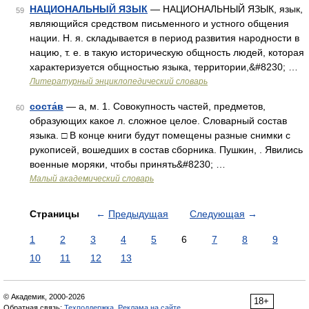
НАЦИОНАЛЬНЫЙ ЯЗЫК
— НАЦИОНАЛЬНЫЙ ЯЗЫК, язык,
59
являющийся средством письменного и устного общения
нации. Н. я. складывается в период развития народности в
нацию, т. е. в такую историческую общность людей, которая
характеризуется общностью языка, территории,&#8230; …
Литературный энциклопедический словарь
соста́в
— а, м. 1. Совокупность частей, предметов,
60
образующих какое л. сложное целое. Словарный состав
языка. □ В конце книги будут помещены разные снимки с
рукописей, вошедших в состав сборника. Пушкин, . Явились
военные моряки, чтобы принять&#8230; …
Малый академический словарь
Страницы
←
Предыдущая
Следующая
→
1
2
3
4
5
6
7
8
9
10
11
12
13
© Академик, 2000-2026
18+
Обратная связь:
Техподдержка
,
Реклама на сайте