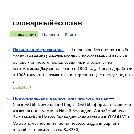
словарный+состав
Толкование
Перевод
Книги
Латино сине флексионе
— (Latino sine flexione латынь без
51
словоизменения) международный искусственный язык на
основе латинского языка, созданный итальянским
математиком Джузеппе Пеано в 1903 году. После доработки
в 1908 году стал называться интерлингва (не следует путать
…
Википедия
Новозеландский вариант английского языка
—
52
(англ.&#160;New Zealand English)&#160; форма английского
языка, используемая в Новой Зеландии. Английский язык
был занесён в Новую Зеландию колонистами в XIX&#160;в.
Самое заметное влияние на новозеландский вариант
английского языка оказал&#8230; …